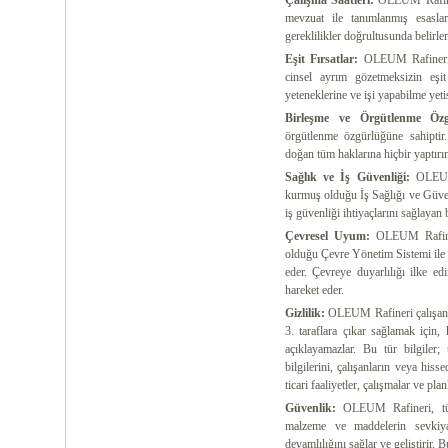
Çalışma Saatleri:
OLEUM Rafineri
mevzuat ile tanımlanmış esaslar
gereklilikler doğrultusunda belirle
Eşit Fırsatlar:
OLEUM Rafineri, ç
cinsel ayrım gözetmeksizin eşi
yeteneklerine ve işi yapabilme yeti
Birleşme ve Örgütlenme Öz
örgütlenme özgürlüğüne sahiptir
doğan tüm haklarına hiçbir yaptırı
Sağlık ve İş Güvenliği:
OLEUM 
kurmuş olduğu İş Sağlığı ve Güvenl
iş güvenliği ihtiyaçlarını sağlayan 
Çevresel Uyum:
OLEUM Rafiner
olduğu Çevre Yönetim Sistemi ile 
eder. Çevreye duyarlılığı ilke ed
hareket eder.
Gizlilik:
OLEUM Rafineri çalışanları
3. taraflara çıkar sağlamak için
açıklayamazlar. Bu tür bilgiler; t
bilgilerini, çalışanların veya his
ticari faaliyetler, çalışmalar ve planl
Güvenlik:
OLEUM Rafineri, tüm 
malzeme ve maddelerin sevkiya
devamlılığını sağlar ve geliştirir. 