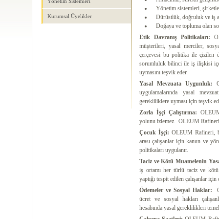
Yönetim Sistemleri
Yönetim sistemleri, şirketler
Kurumsal Üyelikler
Dürüstlük, doğruluk ve iş ah
Doğaya ve topluma olan soru
Etik Davranış Politikaları:
OLE
müşterileri, yasal merciler, sosy
çerçevesi bu politika ile çizilen
sorumluluk bilinci ile iş ilişkisi 
uymasını teşvik eder.
Yasal Mevzuata Uygunluk:
uygulamalarında yasal mevzuat 
gerekliliklere uyması için teşvik ed
Zorla İşçi Çalıştırma:
OLEUM R
yolunu izlemez. OLEUM Rafineri’ n
Çocuk İşçi:
OLEUM Rafineri, bün
arası çalışanlar için kanun ve yön
politikaları uygulanır.
Taciz ve Kötü Muamelenin Yas
iş ortamı her türlü taciz ve köt
yaptığı tespit edilen çalışanlar için 
Ödemeler ve Sosyal Haklar:
ücret ve sosyal hakları çalışan
hesabında yasal gereklilikleri teme