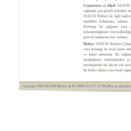
Uyuşturucu ve Alkol:
OLEUM Raf
sağlamak için gerekli önlemleri al
OLEUM Rafineri ile ilgili faaliye
maddeleri kullanması, satması, 
Herhangi bir çalışanın yasa
bulundurduğunun veya kullandığının
görevde kalmasına izin verilmez.
Hediye:
OLEUM Rafineri Çalışanlar
veya herhangi bir ticari kararı e
ve kabul edemezler. Bu bağla
akrabalarının tedarikçilerden 
kuruluşlardan bir takvim yılı içer
bir hediye alması veya fayda sağla
Copyright 2008 OLEUM Rafineri ● Tel: 0090 212 475 27 00 (Pbx) ●
oleum@ol