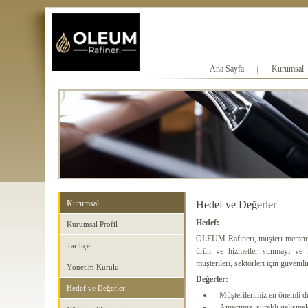
Ana Sayfa
Kurumsal
Kurumsal
Hedef ve Değerler
Hedef:
Kurumsal Profil
OLEUM Rafineri, müşteri memnuniy
Tarihçe
ürün ve hizmetler sunmayı ve ko
müşterileri, sektörleri için güvenil
Yönetim Kurulu
Değerler:
Hedef ve Değerler
Müşterilerimiz en önemli de
Amacımız, sürekli gelişmekt